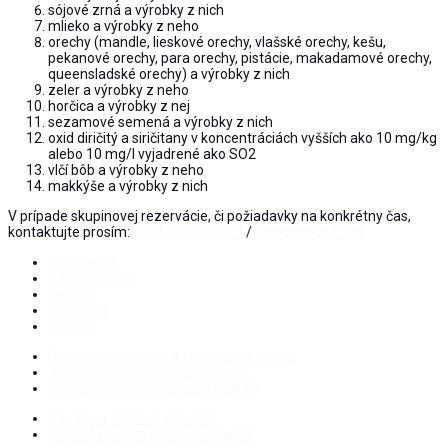
sójové zrná a výrobky z nich
mlieko a výrobky z neho
orechy (mandle, lieskové orechy, vlašské orechy, kešu,
pekanové orechy, para orechy, pistácie, makadamové orechy,
queensladské orechy) a výrobky z nich
zeler a výrobky z neho
horčica a výrobky z nej
sezamové semená a výrobky z nich
oxid diričitý a siričitany v koncentráciách vyšších ako 10 mg/kg
alebo 10 mg/l vyjadrené ako SO
2
vlčí bôb a výrobky z neho
makkýše a výrobky z nich
V prípade skupinovej rezervácie, či požiadavky na konkrétny čas,
kontaktujte prosím:
+421 38 7627020
/
recepcia@azul.sk
Ubytovanie
Gastronómia
Svadba
Podujatia
Kontakt
Ubytovací poriadok a storno podmienky
Všeobecné obchodné pomienky
Ochrana osobných údajov (GDPR)
Raňajky v AZUL restaurant
Menu Á la carte AZUL restaurant