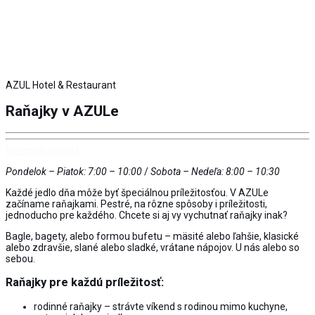
AZUL Hotel & Restaurant
Raňajky v AZULe
Rezervácia stola
Pondelok – Piatok: 7:00 – 10:00
/
Sobota – Nedeľa: 8:00 – 10:30
Každé jedlo dňa môže byť špeciálnou príležitosťou. V AZULe
začíname raňajkami. Pestré, na rôzne spôsoby i príležitosti,
jednoducho pre každého. Chcete si aj vy vychutnať raňajky inak?
Bagle, bagety, alebo formou bufetu – mäsité alebo ľahšie, klasické
alebo zdravšie, slané alebo sladké, vrátane nápojov.
U nás alebo so
sebou
.
Raňajky pre každú príležitosť:
rodinné raňajky – strávte víkend s rodinou mimo kuchyne,