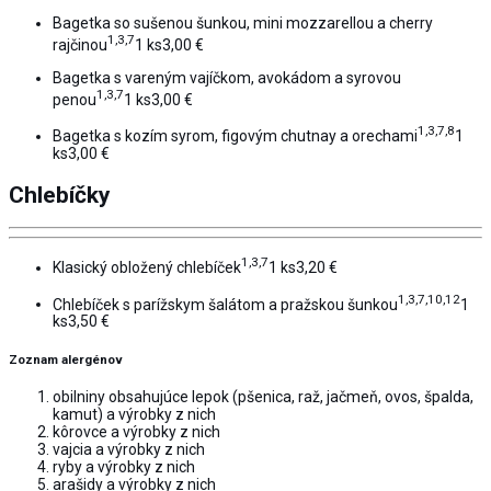
Bagetka so sušenou šunkou, mini mozzarellou a cherry
1,3,7
rajčinou
1 ks
3,00 €
Bagetka s vareným vajíčkom, avokádom a syrovou
1,3,7
penou
1 ks
3,00 €
1,3,7,8
Bagetka s kozím syrom, figovým chutnay a orechami
1
ks
3,00 €
Chlebíčky
1,3,7
Klasický obložený chlebíček
1 ks
3,20 €
1,3,7,10,12
Chlebíček s parížskym šalátom a pražskou šunkou
1
ks
3,50 €
Zoznam alergénov
obilniny obsahujúce lepok (pšenica, raž, jačmeň, ovos, špalda,
kamut) a výrobky z nich
kôrovce a výrobky z nich
vajcia a výrobky z nich
ryby a výrobky z nich
arašidy a výrobky z nich