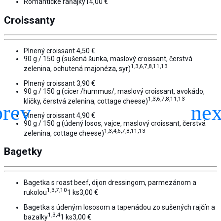
Romantické raňajky
14,00 €
Croissanty
Plnený croissant
4,50 €
90 g / 150 g (sušená šunka, maslový croissant, čerstvá
1,3,6,7,8,11,13
zelenina, ochutená majonéza, syr)
Plnený croissant
3,90 €
90 g / 150 g (cícer /hummus/, maslový croissant, avokádo,
1,3,6,7,8,11,13
klíčky, čerstvá zelenina, cottage cheese)
Plnený croissant
4,90 €
90 g / 150 g (údený losos, vajce, maslový croissant, čerstvá
1,3,4,6,7,8,11,13
zelenina, cottage cheese)
Bagetky
Bagetka s roast beef, dijon dressingom, parmezánom a
1,3,7,10
rukolou
1 ks
3,00 €
Bagetka s údeným lososom a tapenádou zo sušených rajčín a
1,3,4
bazalky
1 ks
3,00 €