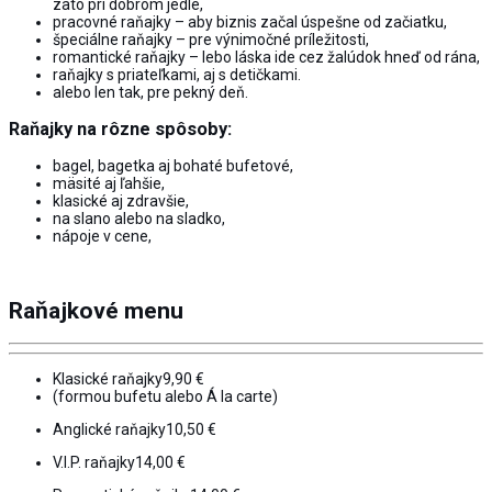
zato pri dobrom jedle,
pracovné raňajky – aby biznis začal úspešne od začiatku,
špeciálne raňajky – pre výnimočné príležitosti,
romantické raňajky – lebo láska ide cez žalúdok hneď od rána,
raňajky s priateľkami, aj s detičkami.
alebo len tak, pre pekný deň.
Raňajky na rôzne spôsoby:
bagel, bagetka aj bohaté bufetové,
mäsité aj ľahšie,
klasické aj zdravšie,
na slano alebo na sladko,
nápoje v cene,
Raňajkové menu
Klasické raňajky
9,90 €
(formou bufetu alebo Á la carte)
Anglické raňajky
10,50 €
V.I.P. raňajky
14,00 €