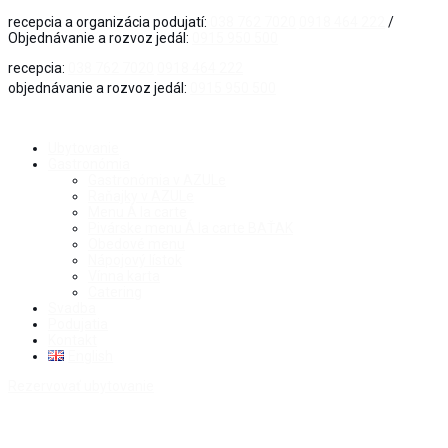
recepcia a organizácia podujatí:
038 762 7020
0918 464 222
/
Objednávanie a rozvoz jedál:
0915 950 500
recepcia:
038 762 7020
0918 464 222
objednávanie a rozvoz jedál:
0915 950 500
Ubytovanie
Gastronómia
Gastronómia v AZULe
Raňajky v AZULe
Menu Á la carte
Pivárske menu Á la carte BAŤAK
Obedové menu
Nápojový lístok
Vínna karta
Catering
Svadba
Podujatia
Kontakt
English
Rezervovať ubytovanie