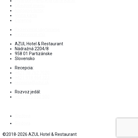
Pivárske menu Á la carte Baťak
Obedové menu
Nápojový lístok
Vínna karta
Catering
Rezervovať ubytovanie
Rezervovať stôl
AZUL Hotel & Restaurant
Nádražná 2204/8
958 01 Partizánske
Slovensko
Recepcia:
+421 38 762 7020
+421 918 464 222
recepcia@azul.sk
Rozvoz jedál:
+421 915 950 500
Sledova
Sledova
©2018-2026 AZUL Hotel & Restaurant